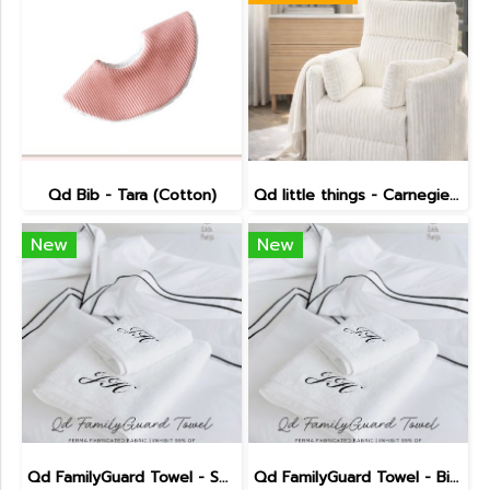
Qd Bib - Tara (Cotton)
Qd little things - Carnegie Electric Recliner
New
New
Qd FamilyGuard Towel - Small Size 38x81cm
Qd FamilyGuard Towel - Big Size 70x140cm