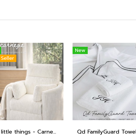
New
 Seller
Qd little things - Carnegie Electric Recliner