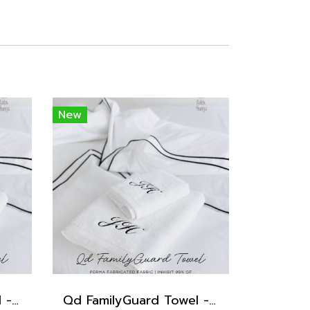
New
Qd FamilyGuard Towel - Big Size 70x140cm
Qd FamilyGuard Towel - Small Size 38x81cm