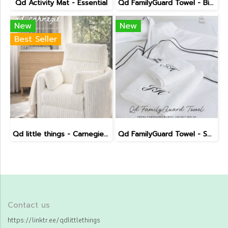
Qd Activity Mat - Essential
Qd FamilyGuard Towel - Big Size 70x140cm
New
New
Best Seller
Qd little things - Carnegie Electric Recliner
Qd FamilyGuard Towel - Small Size 38x81cm
Contact us
https://linktr.ee/qdlittlethings