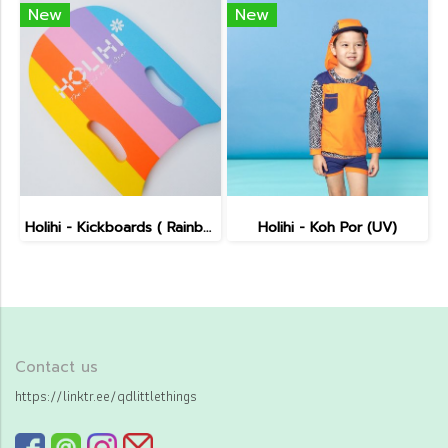
New
New
Holihi - Kickboards ( Rainbow )
Holihi - Koh Por (UV)
Contact us
https://linktr.ee/qdlittlethings