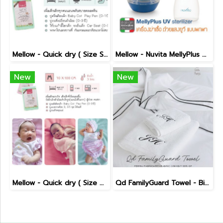
Mellow - Quick dry ( Size S )
Mellow - Nuvita MellyPlus UV Sterillizer
New
New
Mellow - Quick dry ( Size M )
Qd FamilyGuard Towel - Big Size 70x140cm