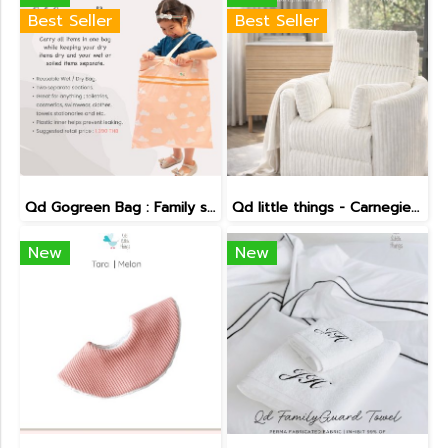
Best Seller
Best Seller
Qd Gogreen Bag : Family size
Qd little things - Carnegie Electric Recliner
New
New