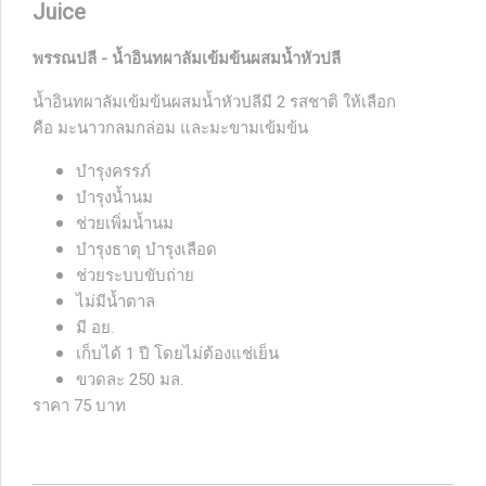
Juice
พรรณปลี - น้ำอินทผาลัมเข้มข้นผสมน้ำหัวปลี
น้ำอินทผาลัมเข้มข้นผสมน้ำหัวปลีมี 2 รสชาติ ให้เลือก
คือ มะนาวกลมกล่อม และมะขามเข้มข้น
บำรุงครรภ์
บำรุงน้ำนม
ช่วยเพิ่มน้ำนม
บำรุงธาตุ บำรุงเลือด
ช่วยระบบขับถ่าย
ไม่มีน้ำตาล
มี อย.
เก็บได้ 1 ปี โดยไม่ต้องแช่เย็น
ขวดละ 250 มล.
ราคา 75 บาท