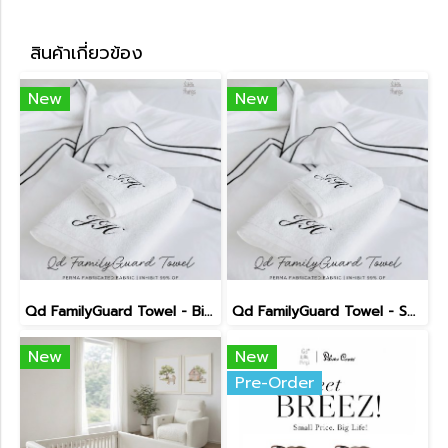
สินค้าเกี่ยวข้อง
New
New
Qd FamilyGuard Towel - Big Size 70x140cm
Qd FamilyGuard Towel - Small Size 38x81cm
New
New
Pre-Order