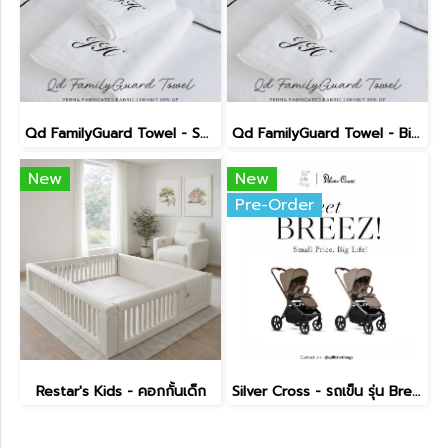
Qd FamilyGuard Towel - Small Size 38x81cm
Qd FamilyGuard Towel - Big Size 70x140cm
New
New
Pre-Order
Restar's Kids - คอกกั้นเด็ก
Silver Cross - รถเข็น รุ่น Breez Pushchair