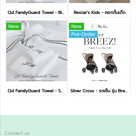
Qd FamilyGuard Towel - Big Size 70x140cm
Restar's Kids - คอกกั้นเด็ก
New
New
Pre-Order
Qd FamilyGuard Towel - Small Size 38x81cm
Silver Cross - รถเข็น รุ่น Breez Pushchair
Contact us