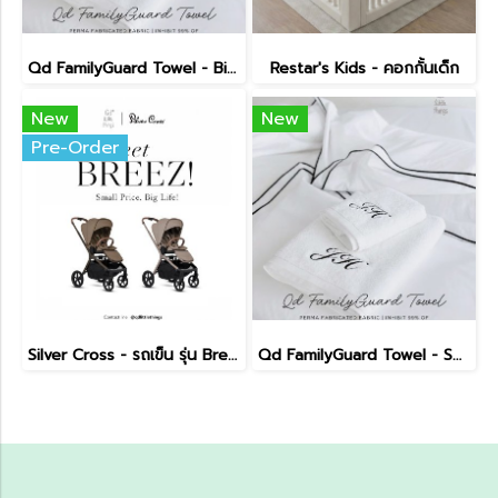
Qd FamilyGuard Towel - Big Size 70x140cm
Restar's Kids - คอกกั้นเด็ก
New
New
Pre-Order
Silver Cross - รถเข็น รุ่น Breez Pushchair
Qd FamilyGuard Towel - Small Size 38x81cm