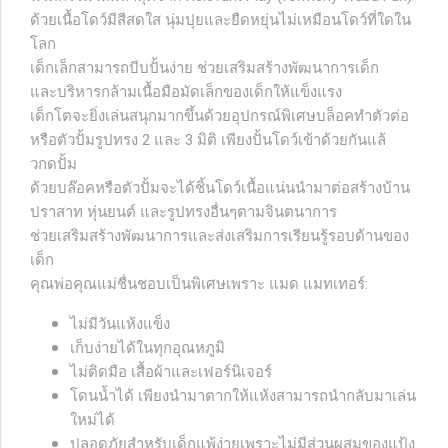
ด้วยเนื้อโดว์มีสีสดใส นุ่มปุยและยืดหยุ่นไม่เหมือนโดว์ที่ใดใน
โลก
เด็กเล็กสามารถบีบปั้นง่าย ช่วยเสริมสร้างพัฒนาการเด็ก
และบริหารกล้ามเนื้อมือมัดเล็กของเด็กให้แข็งแรง
เด็กโตจะยิ่งเล่นสนุกมากขึ้นด้วยอุปกรณ์พิเศษบล็อคทำตัวต่อ
หรือตัวปั้มรูปทรง 2 และ 3 มิติ เพียงปั้นโดว์เข้าด้วยกันแล้
วกดปั้ม
ด้วยบล๊อคหรือตัวปั้มจะได้ชิ้นโดว์เนื้อแน่นนำมาต่อสร้างบ้าน
ปราสาท หุ่นยนต์ และรูปทรงอื่นๆตามจินตนาการ
ช่วยเสริมสร้างพัฒนาการและส่งเสริมการเรียนรู้รอบด้านของ
เด็ก
คุณพ่อคุณแม่ชื่นชอบเป็นพิเศษเพราะ แมด แมทเทอร์:
ไม่มีวันแห้งแข็ง
เก็บง่ายได้ในทุกอุณหภูมิ
ไม่ติดมือ เสื้อผ้าและเฟอร์นิเจอร์
โดนน้ำได้ เพียงนำมาตากให้แห้งสามารถนำกลับมาเล่น
ใหม่ได้
ปลอดภัยสำหรับเด็กแพ้ง่ายเพราะไม่มีส่วนผสมของแป้ง