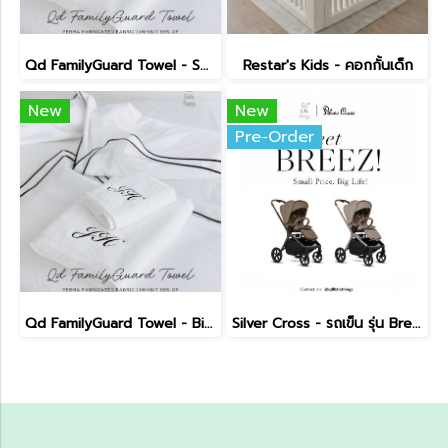
Qd FamilyGuard Towel - Small Size 38x81cm
Restar's Kids - คอกกั้นเด็ก
New
New
Pre-Order
Qd FamilyGuard Towel - Big Size 70x140cm
Silver Cross - รถเข็น รุ่น Breez Pushchair