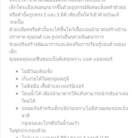
และบริหารกล้ามเนื้อมือมัดเล็กของเด็กให้แข็งแรง
เด็กโตจะยิ่งเล่นสนุกมากขึ้นด้วยอุปกรณ์พิเศษบล็อคทำตัวต่อ
หรือตัวปั้มรูปทรง 2 และ 3 มิติ เพียงปั้นโดว์เข้าด้วยกันแล้
วกดปั้ม
ด้วยบล๊อคหรือตัวปั้มจะได้ชิ้นโดว์เนื้อแน่นนำมาต่อสร้างบ้าน
ปราสาท หุ่นยนต์ และรูปทรงอื่นๆตามจินตนาการ
ช่วยเสริมสร้างพัฒนาการและส่งเสริมการเรียนรู้รอบด้านของ
เด็ก
คุณพ่อคุณแม่ชื่นชอบเป็นพิเศษเพราะ แมด แมทเทอร์:
ไม่มีวันแห้งแข็ง
เก็บง่ายได้ในทุกอุณหภูมิ
ไม่ติดมือ เสื้อผ้าและเฟอร์นิเจอร์
โดนน้ำได้ เพียงนำมาตากให้แห้งสามารถนำกลับมาเล่น
ใหม่ได้
ปลอดภัยสำหรับเด็กแพ้ง่ายเพราะไม่มีส่วนผสมของแป้ง
สาลี
กลูเตนและโปรตีนในน้ำนมวัว
ในชุดประกอบด้วย: