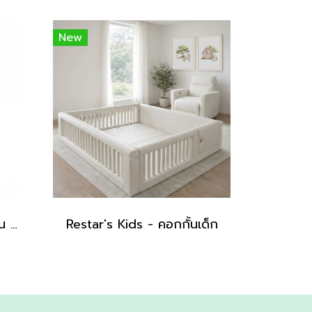
New
Silver Cross - รถเข็น รุ่น Breez Pushchair
Restar's Kids - คอกกั้นเด็ก