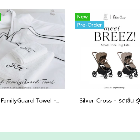
New
Pre-Order
Qd FamilyGuard Towel - Small Size 38x81cm