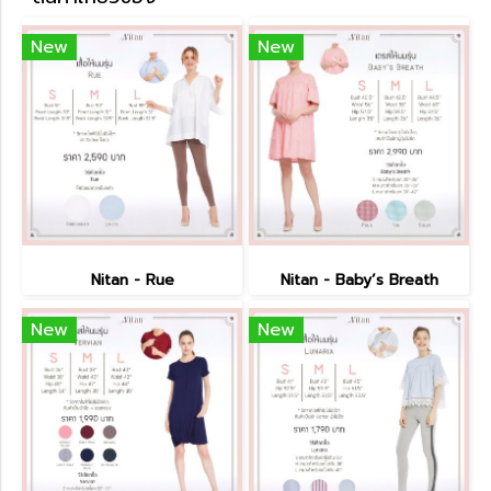
New
New
Nitan - Rue
Nitan - Baby’s Breath
New
New