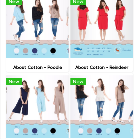
New
New
About Cotton - Poodle
About Cotton - Reindeer
New
New