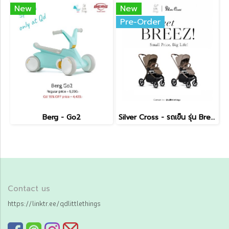
New
New
Pre-Order
Berg - Go2
Silver Cross - รถเข็น รุ่น Breez Pushchair
Contact us
https://linktr.ee/qdlittlethings