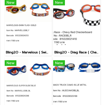
New
New
Bling2O - Marvelous ( Swim Flash Gold )
Bling2O - Drag Race ( Chevy Red Checkerboard )
New
New