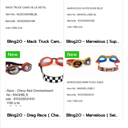
Bling2O - Mack Truck Camo ( Blue Metal )
Bling2O - Marvelous ( Super Dude Blue )
New
New
Bling2O - Drag Race ( Chevy Red Checkerboard )
Bling2O - Marvelous ( Swim Flash Gold )