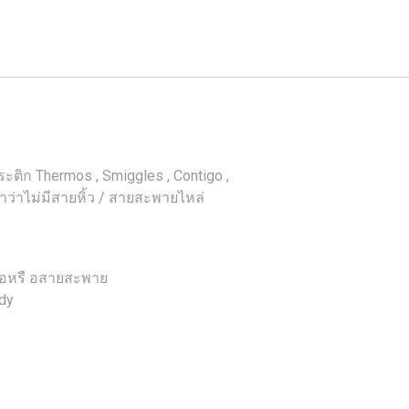
ระติก Thermos , Smiggles , Contigo ,
หาว่าไม่มีสายหิ้ว / สายสะพายไหล่
ก
่ถือหรื อสายสะพาย
ody