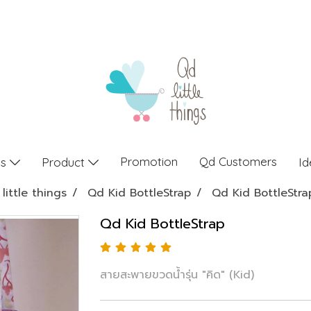
Promotion
Qd Customers
gs
Product
Id
little things
Qd Kid BottleStrap
Qd Kid BottleStra
Qd Kid BottleStrap
สายสะพายขวดน้ำรุ่น "คิด" (Kid)