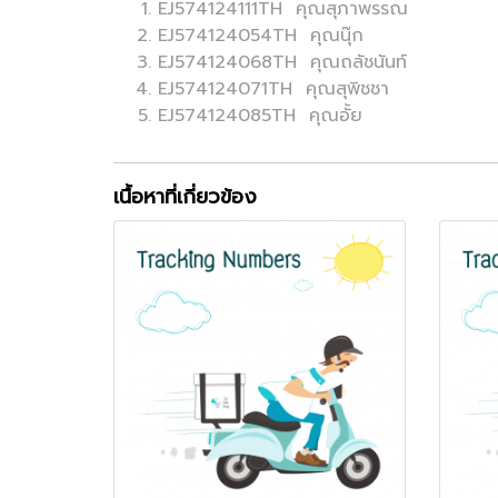
EJ574124111TH คุณสุภาพรรณ
EJ574124054TH คุณนุ๊ก
EJ574124068TH คุณถลัชนันท์
EJ574124071TH คุณสุพิชชา
EJ574124085TH คุณอั้ย
เนื้อหาที่เกี่ยวข้อง