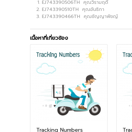
EJ743390506TH คุณวิรามฤดี
EJ743390510TH คุณอันธิกา
EJ743390466TH คุณชัญญาพัชญ์
เนื้อหาที่เกี่ยวข้อง
Tracking Numbers
Tra