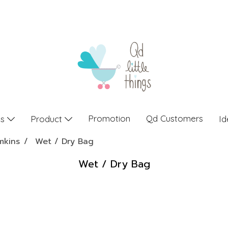
Promotion
Qd Customers
gs
Product
Id
mkins
Wet / Dry Bag
Wet / Dry Bag