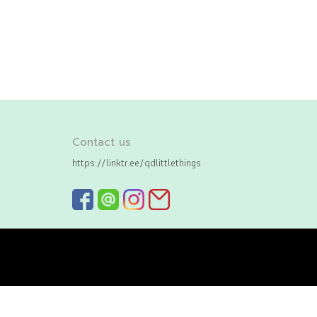
Contact us
https://linktr.ee/qdlittlethings