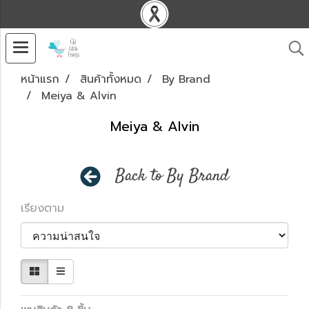
หน้าแรก
สินค้าทั้งหมด
By Brand
Meiya & Alvin
Meiya & Alvin
Back to By Brand
เรียงตาม