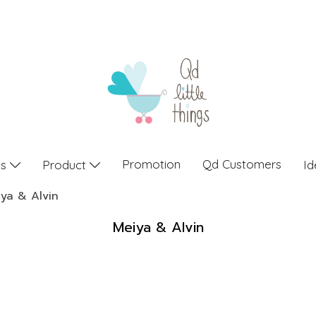
Promotion
Qd Customers
gs
Product
Id
ya & Alvin
Meiya & Alvin