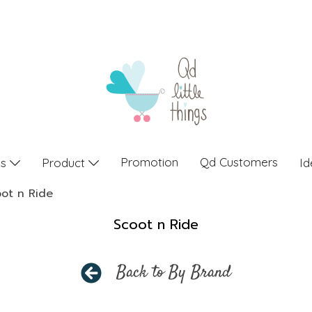
Promotion
Qd Customers
gs
Product
Id
ot n Ride
Scoot n Ride
Back to By Brand