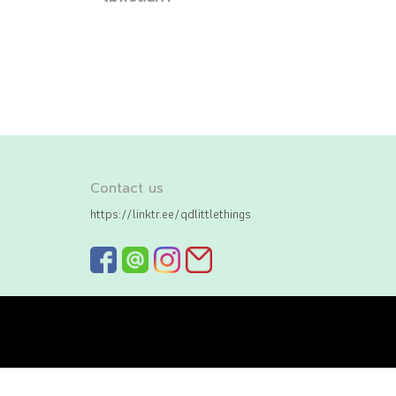
Contact us
https://linktr.ee/qdlittlethings