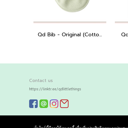
Qd Bib - Original (Cotton)
Qd
Contact us
https://linktr.ee/qdlittlethings