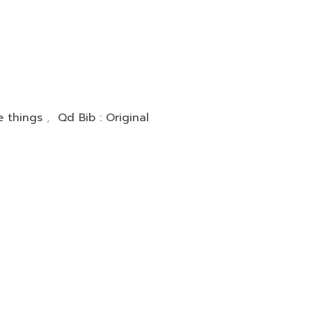
le things
,
Qd Bib : Original