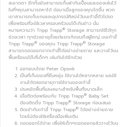
สะอาดตา อีกทั้งยังสามารถเก็บผ้ากันเปื้อนและของเล่นไว้
ในที่ๆคุณสามารถหาได้ ต่อมาเมื่อลูกของคุณโตขึ้น พวก
เขาสามารถเก็บเกมและอุปกรณ์ศิลปะไว้บนเก้าอี้ตัวโปรด
เพื่อพร้อมที่จะใช้เวลาครอบครัวบนโต๊ะกินข้าว นั่น
®
หมายความว่า Tripp Trapp
Storage สามารถใช้ได้ทุก
ช่วงเวลา ทุกช่วงอายุตั้งแต่แรกเกิดจนถึงผู้ใหญ่ บนเก้าอี้
®
®
Tripp Trapp
ของคุณ Tripp Trapp
Storage
สามารถถอดออกจากเก้าอี้ได้อย่างง่ายดาย และวางไว้บน
พื้นหรือบนโต๊ะที่เด็กๆ เล่นกันได้อีกด้วย
ออกแบบโดย Peter Opsvik
เป็นที่เก็บของที่ยืนหยุ่น ใช้งานได้หลากหลาย และใช้
งานได้ตลอดอายุการใช้งานของเก้าอี้
ประหยัดพื้นที่และเหมาะสำหรับพื้นที่ขนาดเล็ก
®
เมื่อติดต่อพร้อมกับ Tripp Trapp
Baby Set
®
ต้องติดตั้ง Tripp Trapp
Storage ก่อนเสมอ
®
ติดเข้ากับเก้าอี้ Tripp Trapp
ได้อย่างง่ายดาย
โดยไม่ต้องใช้เครื่องมือเพิ่มเติม
ถอดออกได้ง่าย เพื่อให้เด็กๆถอดออกแล้ววางไว้บน