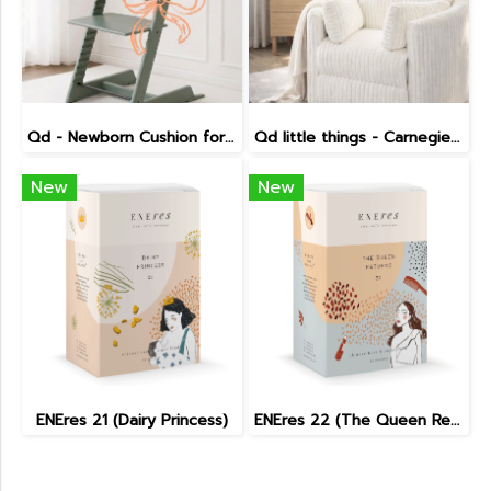
Qd - Newborn Cushion for Tripp Trapp
Qd little things - Carnegie Electric Recliner
New
New
ENEres 21 (Dairy Princess)
ENEres 22 (The Queen Returns)