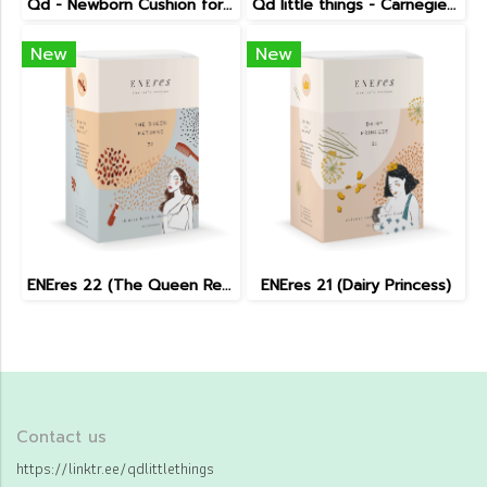
Qd - Newborn Cushion for Tripp Trapp
Qd little things - Carnegie Electric Recliner
New
New
ENEres 22 (The Queen Returns)
ENEres 21 (Dairy Princess)
Contact us
https://linktr.ee/qdlittlethings