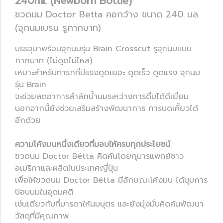
240ml. (Newborn Bottle)
ขวดนม Doctor Betta คอกว้าง ขนาด 240 มล.
(จุกนมเบรน รูกากบาท)
บรรจุมาพร้อมจุกนมรุ่น Brain Crosscut รูจุกนมแบบ
กากบาท (ไม่ดูดไม่ไหล)
เหมาะสำหรับทารกที่มีแรงดูดเยอะ ดูดเร็ว ดูดแรง จุกนม
รุ่น Brain
จะช่วยลดอาการสำลักน้ำนมระหว่างการดื่มได้ดีเยี่ยม
นอกจากนี้ยังช่วยเสริมสร้างพัฒนาการ การบดเคี้ยวได้
อีกด้วย
ความโค้งมนหนึ่งเดียวที่มอบให้ครบทุกประโยชน์
ขวดนม Doctor Bétta คิดค้นโดยกุมารแพทย์ชาว
อเมริกาและผลิตในประเทศญี่ปุ่น
เพื่อให้ขวดนม Doctor Bétta มีลักษณะโค้งมน ได้มุมการ
ป้อนนมในอุดมคติ
เช่นเดียวกับที่มารดาให้นมบุตร และยังมุ่งมั่นคิดค้นพัฒนา
วัสดุที่มีคุณภาพ