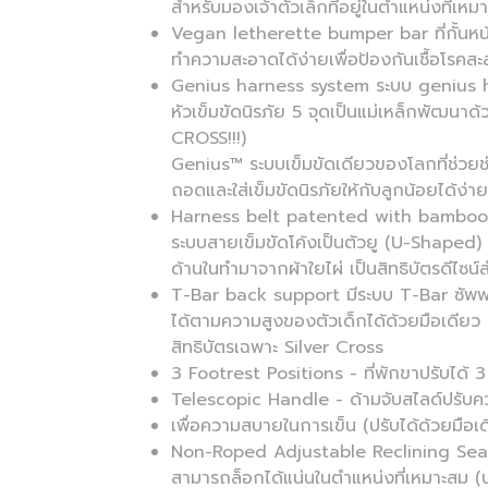
สำหรับมองเจ้าตัวเล็กที่อยู่ในตำแหน่งที่เ
Vegan letherette bumper bar ที่กั้นหน้า
ทำความสะอาดได้ง่ายเพื่อป้องกันเชื้อโรคส
Genius harness system ระบบ genius har
หัวเข็มขัดนิรภัย 5 จุดเป็นแม่เหล็กพัฒ
CROSS!!!)
Genius™ ระบบเข็มขัดเดียวของโลกที่ช่วยช
ถอดและใส่เข็มขัดนิรภัยให้กับลูกน้อยได้ง่า
Harness belt patented with bamboo
ระบบสายเข็มขัดโค้งเป็นตัวยู (U-Shaped) 
ด้านในทำมาจากผ้าใยไผ่ เป็นสิทธิบัตรดีไซน์
T-Bar back support มีระบบ T-Bar ซัพพ
ได้ตามความสูงของตัวเด็กได้ด้วยมือเดียว 
สิทธิบัตรเฉพาะ Silver Cross
3 Footrest Positions - ที่พักขาปรับได้ 
Telescopic Handle - ด้ามจับสไลด์ปรับคว
เพื่อความสบายในการเข็น (ปรับได้ด้วยมือเด
Non-Roped Adjustable Reclining Seat 
สามารถล็อกได้แน่นในตำแหน่งที่เหมาะสม (ป