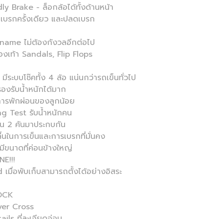
y Brake - ล็อกล้อได้ทั้งด้านหน้า
บเบรกครั้งเดียว และปลดเบรก
name ไม่ต้องกังวลอีกต่อไป
องเท้า Sandals, Flip Flops
บบโช๊คทั้ง 4 ล้อ แน่นกว่ารถเข็นทั่วไป
องรับน้ำหนักได้มาก
นการพักผ่อนของลูกน้อย
ng Test รับน้ำหนักคน
ข็น 2 คันมาประกบกัน
่นในการเข็นและการเบรกที่มั่นคง
ีขนาดที่ค่อนข้างใหญ่
NE!!!
ื่อพับเก็บสามารถตั้งได้อย่างอิสระ
LOCK
lver Cross
ils ที่ละเอียดอ่อน