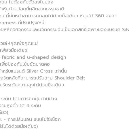
หมาะสม ไม่ต้องก้มตัวลงไปมอง
หุ้มด้วยวัสดุที่ผลิตจากธรรมชาติ
ะสม ที่กั้นหน้าสามารถถอดได้ด้วยมือเดียว หมุนได้ 360 องศา
ness ที่ปรับปรุงใหม่
นาด้วยหลักวิศวกรรมและนวัตกรรมอันเป็นเอกสิทธิ์เฉพาะของแบรนด
่วยให้คุณพ่อคุณแม่
ยเพียงมือเดียว
 fabric and u-shaped design
เพื่อป้องกันเข็มขัดบาดคอ
สำหรับแบรนด์ Silver Cross เท่านั้น
อร์ตหลังที่สามารถปรับสาย Shoulder Belt
ปรับระดับความสูงได้ด้วยมือเดียว
3 ระดับ โดยการกดปุ่มด้านข้าง
ามสูงต่ำ ได้ 4 ระดับ
ียว)
- การปรับนอน แบบไม่ใช้เชือก
รับได้ด้วยมือเดียว)