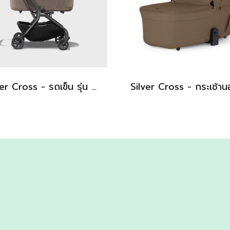
Silver Cross - รถเข็น รุ่น Nia - Onyx Compact Travel Stroller with Carrycot