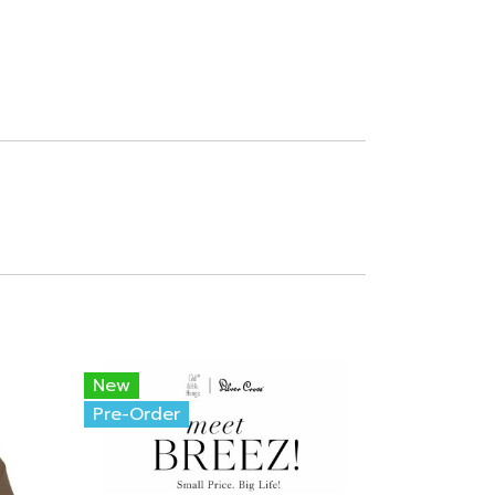
New
Pre-Order