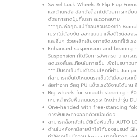
Swivel Lock Wheels & Flip Flop Friendl
และด้านหลัง ล้อหลังล็อกได้ด้วยการเหยีย
ด้วยการกดปุ่มที่เบรก สะดวกสบาย
***คุณพ่อคุณแม่ที่ชอบสวมรองเท้า Brand
เบรกไม่ต้องงัด ออกแบบมาเพื่อดีไซน์ของร
และอื่นๆ ช่วยหลีกเลี่ยงการงัดเบรกที่ใช้แรง
Enhanced suspension and bearing - มีระ
Suspension ที่ได้รับการอัพเกรด สามารถร
ลดแรงสั่นสะเทือนในการเข็น เพื่อไม่รบกว
***เป็นรถเข็นคันเดียวบนโลกที่ผ่าน Jumpi
ที่สามารถขึ้นไปโหนบนรถเข็นได้เมื่อเอารถเ
ล้อทำจาก วัสดุ PU แข็งแรงใช้งานได้นาน ลื
Big wheels for smooth steering - ล้อม
เหมาะสำหรับพื้นถนนขรุขระ ใหญ่กว่ารุ่น DU
One-handed with free-standing fold เม
การพับและกางออกด้วยมือเดียว
สามารถล็อกอัตโนมัติเมื่อพับเก็บ AUTO 
ด้านในหลังคามีลายปักโลโก้ของแบรนด์ Si
ทำให้รถเข็นมีความ luxury มากขึ้นจาก deta