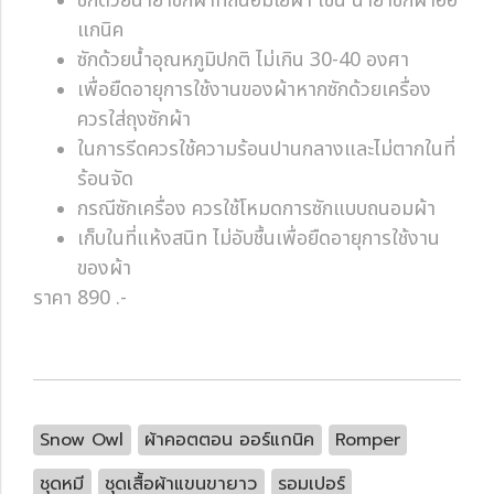
ซักด้วยน้ำยาซักผ้าที่ถนอมใยผ้า เช่น น้ำยาซักผ้าออ
แกนิค
ซักด้วยน้ำอุณหภูมิปกติ ไม่เกิน 30-40 องศา
เพื่อยืดอายุการใช้งานของผ้าหากซักด้วยเครื่อง
ควรใส่ถุงซักผ้า
ในการรีดควรใช้ความร้อนปานกลางและไม่ตากในที่
ร้อนจัด
กรณีซักเครื่อง ควรใช้โหมดการซักแบบถนอมผ้า
เก็บในที่แห้งสนิท ไม่อับชื้นเพื่อยืดอายุการใช้งาน
ของผ้า
ราคา 890 .-
Snow Owl
ผ้าคอตตอน ออร์แกนิค
Romper
ชุดหมี
ชุดเสื้อผ้าแขนขายาว
รอมเปอร์