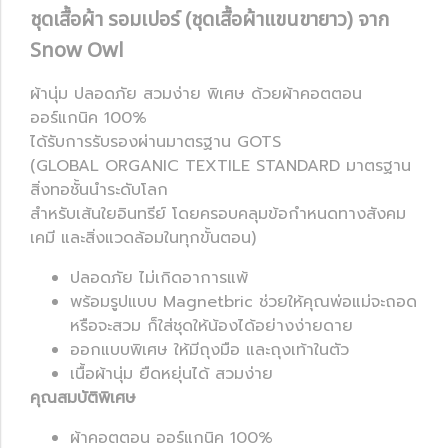
ชุดเสื้อผ้า รอมเปอร์ (ชุดเสื้อผ้าแขนขายาว) จาก
Snow Owl
ผ้านุ่ม ปลอดภัย สวมง่าย พิเศษ ด้วยผ้าคอตตอน
ออร์แกนิค 100%
ได้รับการรับรองผ่านมาตรฐาน GOTS
(GLOBAL ORGANIC TEXTILE STANDARD มาตรฐาน
สิ่งทอชั้นนำระดับโลก
สำหรับเส้นใยอินทรีย์ โดยครอบคลุมข้อกำหนดทางสังคม
เคมี และสิ่งแวดล้อมในทุกขั้นตอน)
ปลอดภัย ไม่เกิดอาการแพ้
พร้อมรูปแบบ Magnetbric ช่วยให้คุณพ่อแม่จะถอด
หรือจะสวม ก็ใส่ชุดให้น้องได้อย่างง่ายดาย
ออกแบบพิเศษ ให้มีถุงมือ และถุงเท้าในตัว
เนื้อผ้านุ่ม ยืดหยุ่นได้ สวมง่าย
คุณสมบัติพิเศษ
ผ้าคอตตอน ออร์แกนิค 100%