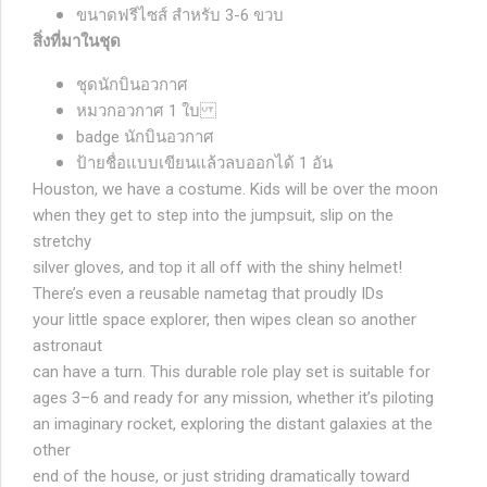
ขนาดฟรีไซส์ สำหรับ 3-6 ขวบ
สิ่งที่มาในชุด
ชุดนักบินอวกาศ
หมวกอวกาศ 1 ใบ
badge นักบินอวกาศ
ป้ายชื่อแบบเขียนแล้วลบออกได้ 1 อัน
Houston, we have a costume. Kids will be over the moon
when they get to step into the jumpsuit, slip on the
stretchy
silver gloves, and top it all off with the shiny helmet!
There’s even a reusable nametag that proudly IDs
your little space explorer, then wipes clean so another
astronaut
can have a turn. This durable role play set is suitable for
ages 3–6 and ready for any mission, whether it’s piloting
an imaginary rocket, exploring the distant galaxies at the
other
end of the house, or just striding dramatically toward