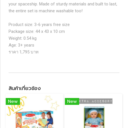
your spaceship. Made of sturdy materials and built to last,
the entire set is machine washable too!
Product size: 3-6 years free size
Package size: 44 x 43 x 10 cm
Weight: 0.54 kg
Age: 3+ years
ราคา 1,795 บาท
สินค้าเกี่ยวข้อง
New
New