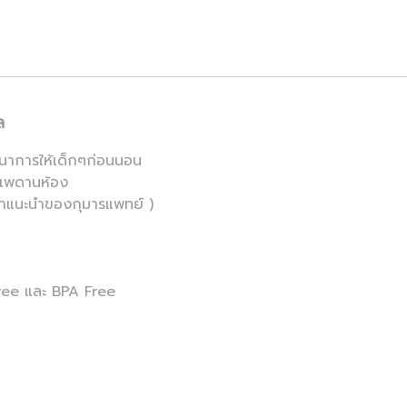
ล
ตนาการให้เด็กๆก่อนนอน
นเพดานห้อง
คำแนะนำของกุมารแพทย์ )
ree และ BPA Free