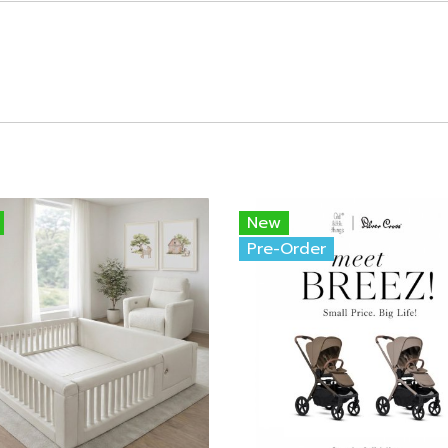
New
Pre-Order