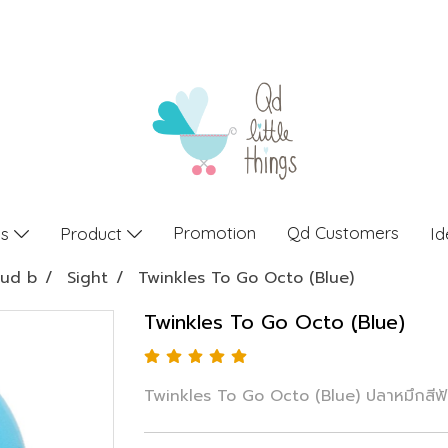
Promotion
Qd Customers
gs
Product
Id
oud b
Sight
Twinkles To Go Octo (ฺBlue)
Twinkles To Go Octo (ฺBlue)
Twinkles To Go Octo (ฺBlue) ปลาหมึกสีฟ้