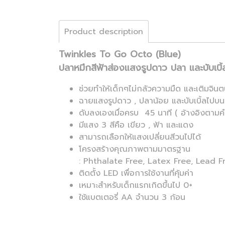
Product description
Twinkles To Go Octo (ฺBlue)
ปลาหมึกสีฟ้าส่องแสงรูปดาว ปลา และบับเบิ้
ช่วยทำให้เด็กๆไม่กลัวความมืด และเติมจิน
ฉายแสงรูปดาว , ปลาน้อย และบับเบิ้ลไปบ
ดับลงเองเมื่อครบ 45 นาที ( อ้างอิงตาม
มีแสง 3 สีคือ เขียว , ฟ้า และแดง
สามารถเลือกให้แสงเปลี่ยนสีวนไปได้
โครงสร้างคุณภาพตามมาตรฐาน
: Phthalate Free, Latex Free, Lead F
ติดตั้ง LED เพื่อการใช้งานที่คุ้มค่า
เหมาะสำหรับเด็กแรกเกิดขึ้นไป 0+
ใช้แบตเตอรี่ AA จำนวน 3 ก้อน