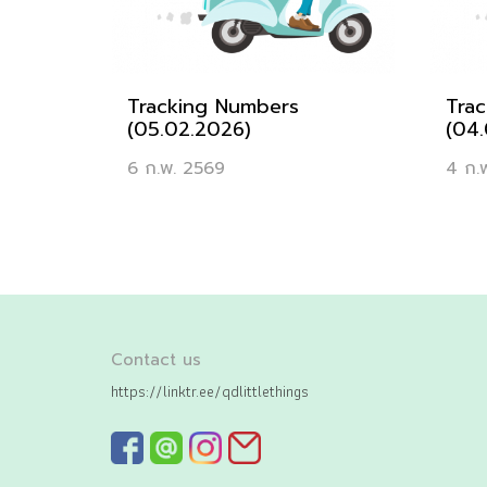
Tracking Numbers
Tra
(05.02.2026)
(04.
6 ก.พ. 2569
4 ก.
Contact us
https://linktr.ee/qdlittlethings