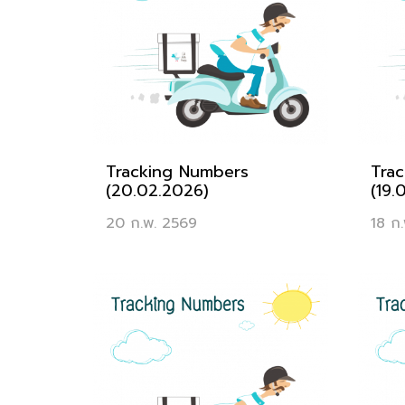
Tracking Numbers
Tra
(20.02.2026)
(19.
20 ก.พ. 2569
18 ก